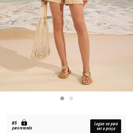
R$
Logue-se para
para revenda
ver o preço