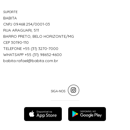
SUPORTE
BABITA
CNPJ 09.468.254/0001-03
RUA ARAGUARI, 511
BARRO PRETO, BELO HORIZONTE/MG
CEP 30190-110
TELEFONE +55 (31) 3270-7000
WHATSAPP +55 (31) 98652-4600
babita.rafael@babita.com.br