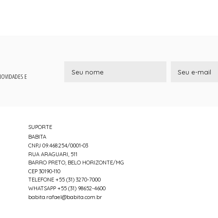
 NOVIDADES E
SUPORTE
BABITA
CNPJ 09.468.254/0001-03
RUA ARAGUARI, 511
BARRO PRETO, BELO HORIZONTE/MG
CEP 30190-110
TELEFONE +55 (31) 3270-7000
WHATSAPP +55 (31) 98652-4600
babita.rafael@babita.com.br