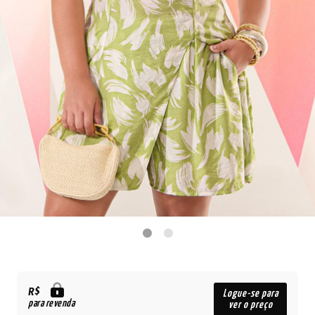
R$
Logue-se para
para revenda
ver o preço