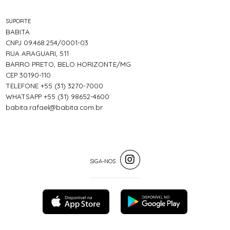
SUPORTE
BABITA
CNPJ 09.468.254/0001-03
RUA ARAGUARI, 511
BARRO PRETO, BELO HORIZONTE/MG
CEP 30190-110
TELEFONE +55 (31) 3270-7000
WHATSAPP +55 (31) 98652-4600
babita.rafael@babita.com.br