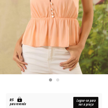
R$
Logue-se para
para revenda
ver o preço