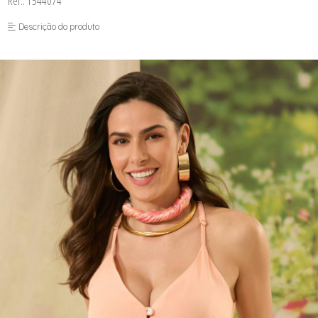
Ref.: 1544074
FUSEA-AGOSTO I-
LONGO-AGOSTO I-
Descrição do produto
MACAC-AGOSTO I-
MACAQ-AGOSTO I-
REGAT-AGOSTO I-
SAIA-AGOSTO I-
SHORT-AGOSTO I-
TOP-AGOSTO I-
VESTI-AGOSTO I-