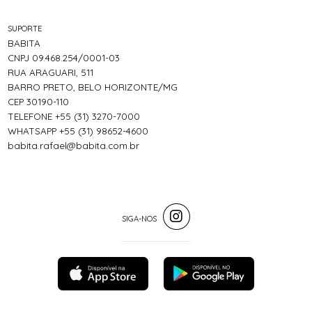
SUPORTE
BABITA
CNPJ 09.468.254/0001-03
RUA ARAGUARI, 511
BARRO PRETO, BELO HORIZONTE/MG
CEP 30190-110
TELEFONE +55 (31) 3270-7000
WHATSAPP +55 (31) 98652-4600
babita.rafael@babita.com.br