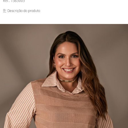
Ref.: 1585005
FUSEA-AGOSTO I-
LONGO-AGOSTO I-
Descrição do produto
MACAC-AGOSTO I-
MACAQ-AGOSTO I-
REGAT-AGOSTO I-
SAIA-AGOSTO I-
SHORT-AGOSTO I-
TOP-AGOSTO I-
VESTI-AGOSTO I-