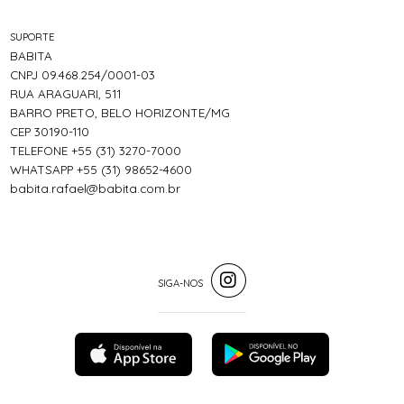
SUPORTE
BABITA
CNPJ 09.468.254/0001-03
RUA ARAGUARI, 511
BARRO PRETO, BELO HORIZONTE/MG
CEP 30190-110
TELEFONE +55 (31) 3270-7000
WHATSAPP +55 (31) 98652-4600
babita.rafael@babita.com.br