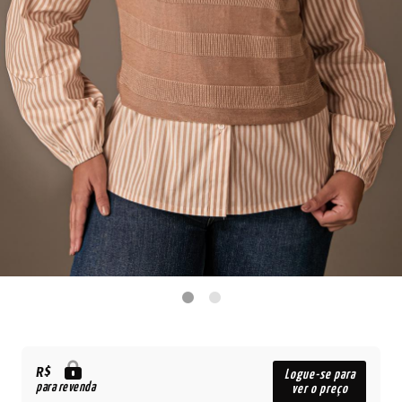
R$
Logue-se para
para revenda
ver o preço