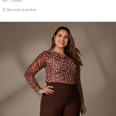
Ref.: 1584884
FUSEA-AGOSTO I-
LONGO-AGOSTO I-
Descrição do produto
MACAC-AGOSTO I-
MACAQ-AGOSTO I-
REGAT-AGOSTO I-
SAIA-AGOSTO I-
SHORT-AGOSTO I-
TOP-AGOSTO I-
VESTI-AGOSTO I-