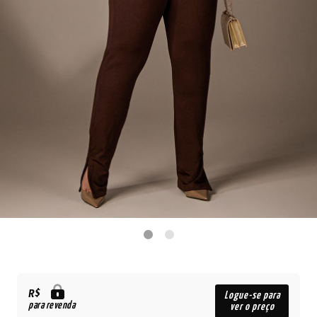
R$
Logue-se para
para revenda
ver o preço