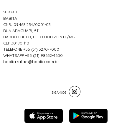
SUPORTE
BABITA
CNPJ 09.468.254/0001-03
RUA ARAGUARI, 511
BARRO PRETO, BELO HORIZONTE/MG
CEP 30190-110
TELEFONE +55 (31) 3270-7000
WHATSAPP +55 (31) 98652-4600
babita.rafael@babita.com.br