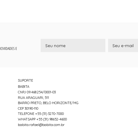
 NOVIDADES E
SUPORTE
BABITA
CNPJ 09.468.254/0001-03
RUA ARAGUARI, 511
BARRO PRETO, BELO HORIZONTE/MG
CEP 30190-110
TELEFONE +55 (31) 3270-7000
WHATSAPP +55 (31) 98652-4600
babita.rafael@babita.com.br