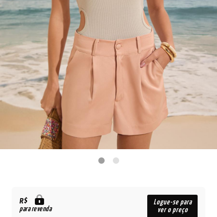
R$
Logue-se para
para revenda
ver o preço