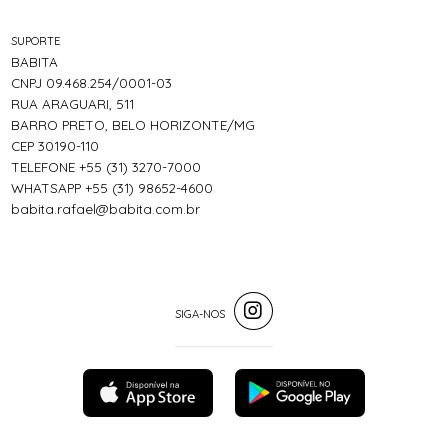
SUPORTE
BABITA
CNPJ 09.468.254/0001-03
RUA ARAGUARI, 511
BARRO PRETO, BELO HORIZONTE/MG
CEP 30190-110
TELEFONE +55 (31) 3270-7000
WHATSAPP +55 (31) 98652-4600
babita.rafael@babita.com.br