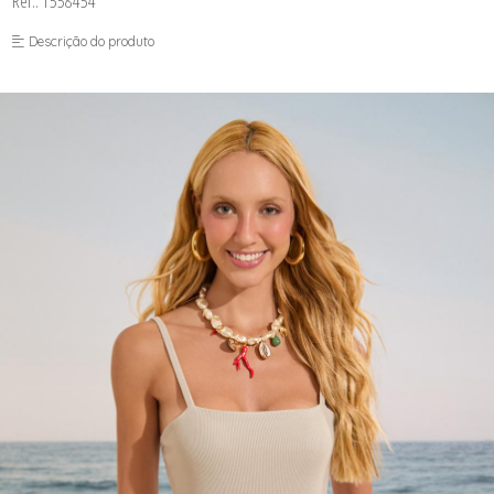
Ref.: 1558454
FUSEA-AGOSTO I-
LONGO-AGOSTO I-
Descrição do produto
MACAC-AGOSTO I-
MACAQ-AGOSTO I-
REGAT-AGOSTO I-
SAIA-AGOSTO I-
SHORT-AGOSTO I-
TOP-AGOSTO I-
VESTI-AGOSTO I-