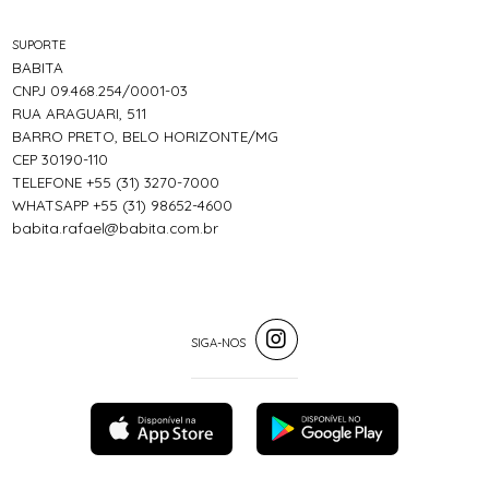
SUPORTE
BABITA
CNPJ 09.468.254/0001-03
RUA ARAGUARI, 511
BARRO PRETO, BELO HORIZONTE/MG
CEP 30190-110
TELEFONE +55 (31) 3270-7000
WHATSAPP +55 (31) 98652-4600
babita.rafael@babita.com.br