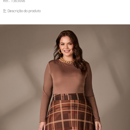
Ref.: 1585008
FUSEA-AGOSTO I-
LONGO-AGOSTO I-
Descrição do produto
MACAC-AGOSTO I-
MACAQ-AGOSTO I-
REGAT-AGOSTO I-
SAIA-AGOSTO I-
SHORT-AGOSTO I-
TOP-AGOSTO I-
VESTI-AGOSTO I-