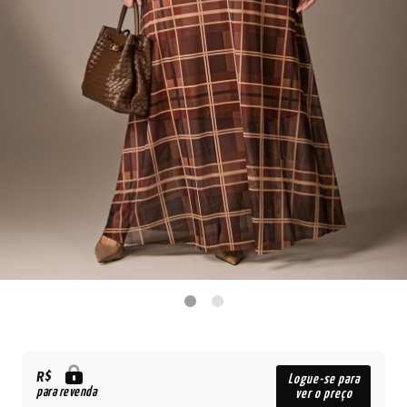
R$
Logue-se para
para revenda
ver o preço