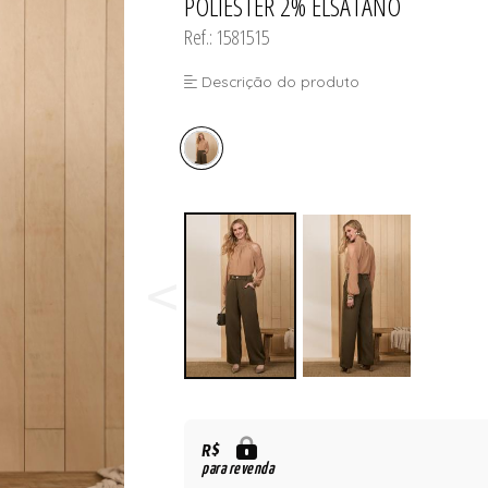
POLIESTER 2% ELSATANO
Ref.: 1581515
Descrição do produto
R$
para revenda