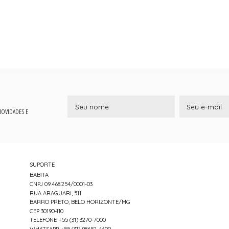
 NOVIDADES E
SUPORTE
BABITA
CNPJ 09.468.254/0001-03
RUA ARAGUARI, 511
BARRO PRETO, BELO HORIZONTE/MG
CEP 30190-110
TELEFONE +55 (31) 3270-7000