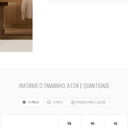
INFORME O TAMANHO, A COR E QUANTIDADE
+1 PEÇA
-1 PEÇA
PREENCHER A QTDE
38
40
42