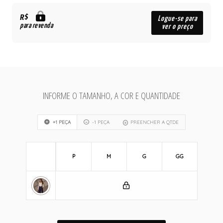
R$
Logue-se para
para revenda
ver o preço
INFORME O TAMANHO, A COR E QUANTIDADE
+1 PEÇA
-1 PEÇA
PREENCHER A QTDE
P
M
G
GG