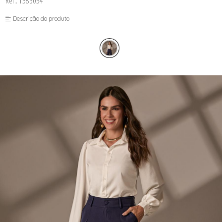
Ref.: 1583054
FUSEA-AGOSTO I-
LONGO-AGOSTO I-
Descrição do produto
MACAC-AGOSTO I-
MACAQ-AGOSTO I-
REGAT-AGOSTO I-
SAIA-AGOSTO I-
SHORT-AGOSTO I-
TOP-AGOSTO I-
VESTI-AGOSTO I-