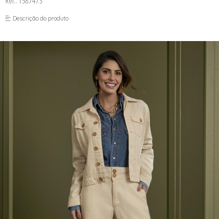
Ref.: 1587473
FUSEA-AGOSTO I-
LONGO-AGOSTO I-
Descrição do produto
MACAC-AGOSTO I-
MACAQ-AGOSTO I-
REGAT-AGOSTO I-
SAIA-AGOSTO I-
SHORT-AGOSTO I-
TOP-AGOSTO I-
VESTI-AGOSTO I-