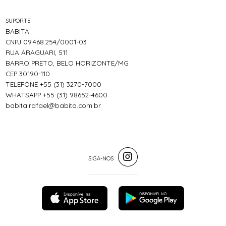
SUPORTE
BABITA
CNPJ 09.468.254/0001-03
RUA ARAGUARI, 511
BARRO PRETO, BELO HORIZONTE/MG
CEP 30190-110
TELEFONE +55 (31) 3270-7000
WHATSAPP +55 (31) 98652-4600
babita.rafael@babita.com.br