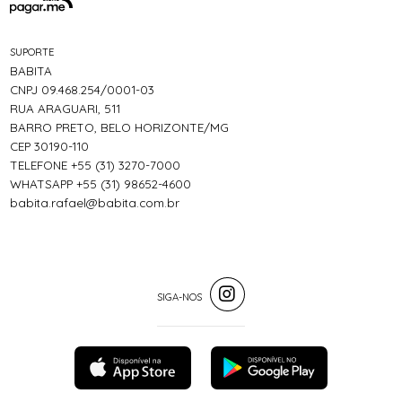
SUPORTE
BABITA
CNPJ 09.468.254/0001-03
RUA ARAGUARI, 511
BARRO PRETO, BELO HORIZONTE/MG
CEP 30190-110
TELEFONE +55 (31) 3270-7000
WHATSAPP +55 (31) 98652-4600
babita.rafael@babita.com.br