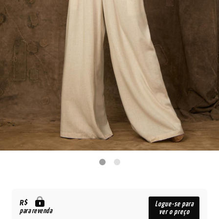
R$
Logue-se para
para revenda
ver o preço