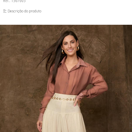
Ref.: 1567603
FUSEA-AGOSTO I-
LONGO-AGOSTO I-
Descrição do produto
MACAC-AGOSTO I-
MACAQ-AGOSTO I-
REGAT-AGOSTO I-
SAIA-AGOSTO I-
SHORT-AGOSTO I-
TOP-AGOSTO I-
VESTI-AGOSTO I-