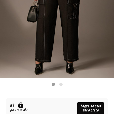
R$
Logue-se para
para revenda
ver o preço