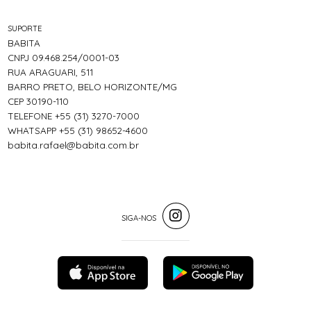
SUPORTE
BABITA
CNPJ 09.468.254/0001-03
RUA ARAGUARI, 511
BARRO PRETO, BELO HORIZONTE/MG
CEP 30190-110
TELEFONE +55 (31) 3270-7000
WHATSAPP +55 (31) 98652-4600
babita.rafael@babita.com.br