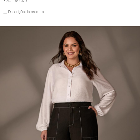
Ref.: 1582673
FUSEA-AGOSTO I-
LONGO-AGOSTO I-
Descrição do produto
MACAC-AGOSTO I-
MACAQ-AGOSTO I-
REGAT-AGOSTO I-
SAIA-AGOSTO I-
SHORT-AGOSTO I-
TOP-AGOSTO I-
VESTI-AGOSTO I-