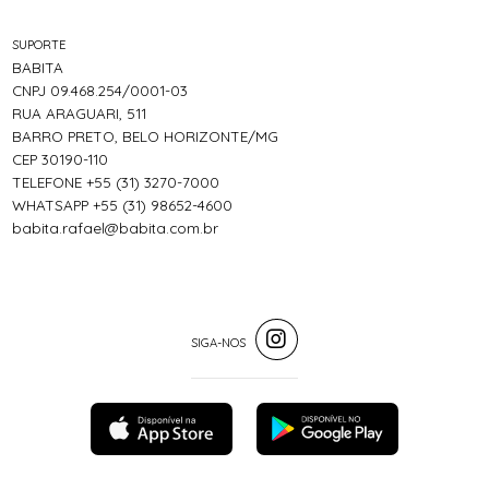
SUPORTE
BABITA
CNPJ 09.468.254/0001-03
RUA ARAGUARI, 511
BARRO PRETO, BELO HORIZONTE/MG
CEP 30190-110
TELEFONE +55 (31) 3270-7000
WHATSAPP +55 (31) 98652-4600
babita.rafael@babita.com.br