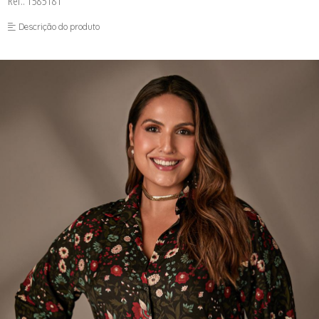
Ref.: 1585181
FUSEA-AGOSTO I-
LONGO-AGOSTO I-
Descrição do produto
MACAC-AGOSTO I-
MACAQ-AGOSTO I-
REGAT-AGOSTO I-
SAIA-AGOSTO I-
SHORT-AGOSTO I-
TOP-AGOSTO I-
VESTI-AGOSTO I-