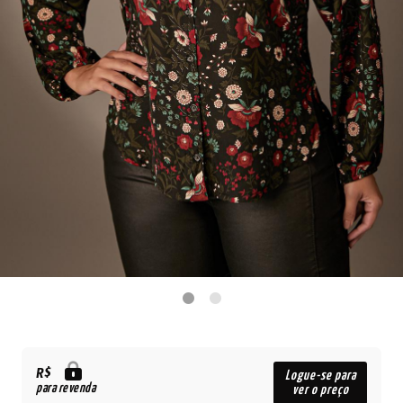
R$
Logue-se para
para revenda
ver o preço