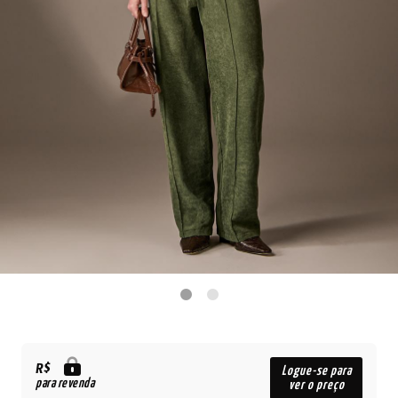
R$
Logue-se para
para revenda
ver o preço