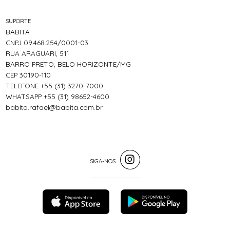
SUPORTE
BABITA
CNPJ 09.468.254/0001-03
RUA ARAGUARI, 511
BARRO PRETO, BELO HORIZONTE/MG
CEP 30190-110
TELEFONE +55 (31) 3270-7000
WHATSAPP +55 (31) 98652-4600
babita.rafael@babita.com.br