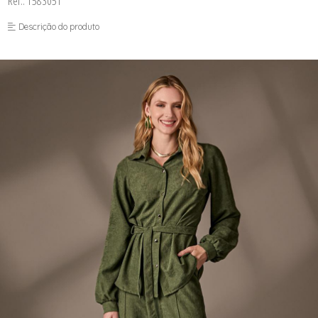
Ref.: 1583051
FUSEA-AGOSTO I-
LONGO-AGOSTO I-
Descrição do produto
MACAC-AGOSTO I-
MACAQ-AGOSTO I-
REGAT-AGOSTO I-
SAIA-AGOSTO I-
SHORT-AGOSTO I-
TOP-AGOSTO I-
VESTI-AGOSTO I-