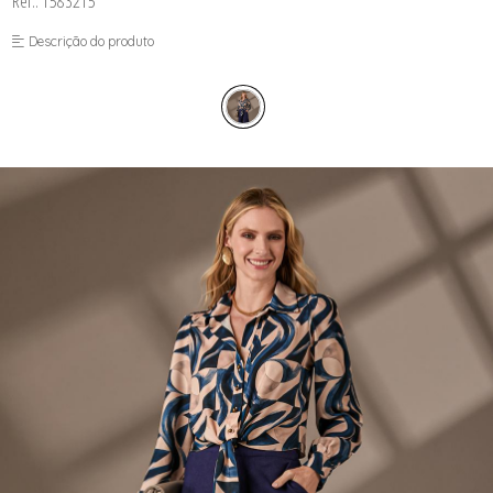
Ref.: 1583215
FUSEA-AGOSTO I-
LONGO-AGOSTO I-
Descrição do produto
MACAC-AGOSTO I-
MACAQ-AGOSTO I-
REGAT-AGOSTO I-
SAIA-AGOSTO I-
SHORT-AGOSTO I-
TOP-AGOSTO I-
VESTI-AGOSTO I-