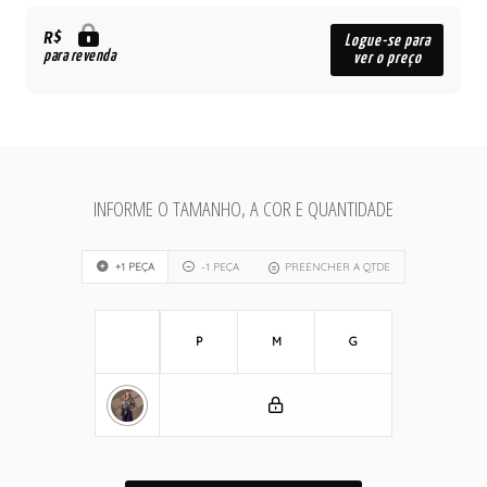
R$
Logue-se para
para revenda
ver o preço
INFORME O TAMANHO, A COR E QUANTIDADE
+1 PEÇA
-1 PEÇA
PREENCHER A QTDE
P
M
G