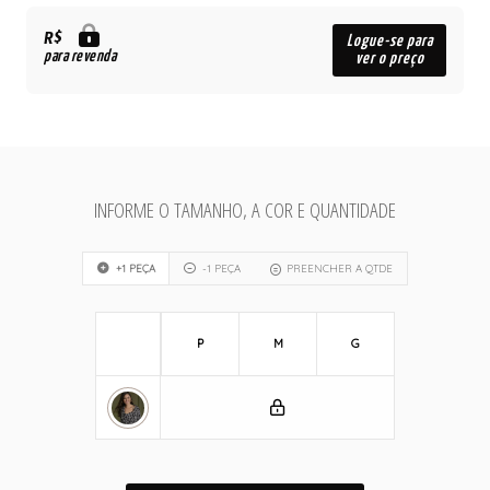
R$
Logue-se para
para revenda
ver o preço
INFORME O TAMANHO, A COR E QUANTIDADE
+1 PEÇA
-1 PEÇA
PREENCHER A QTDE
P
M
G