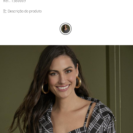
Ref.: 1586669
FUSEA-AGOSTO I-
LONGO-AGOSTO I-
Descrição do produto
MACAC-AGOSTO I-
MACAQ-AGOSTO I-
REGAT-AGOSTO I-
SAIA-AGOSTO I-
SHORT-AGOSTO I-
TOP-AGOSTO I-
VESTI-AGOSTO I-