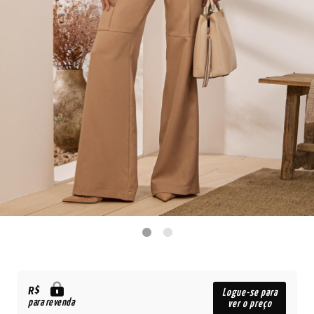
R$
Logue-se para
para revenda
ver o preço