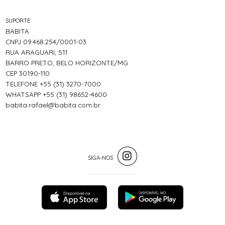
SUPORTE
BABITA
CNPJ 09.468.254/0001-03
RUA ARAGUARI, 511
BARRO PRETO, BELO HORIZONTE/MG
CEP 30190-110
TELEFONE +55 (31) 3270-7000
WHATSAPP +55 (31) 98652-4600
babita.rafael@babita.com.br