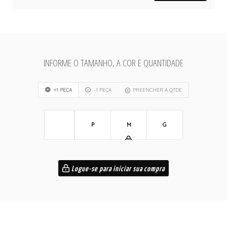
INFORME O TAMANHO, A COR E QUANTIDADE
+1 PEÇA
-1 PEÇA
PREENCHER A QTDE
P
M
G
Logue-se para iniciar sua compra