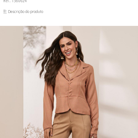
Ref.: 1580624
FUSEA-AGOSTO I-
LONGO-AGOSTO I-
Descrição do produto
MACAC-AGOSTO I-
MACAQ-AGOSTO I-
REGAT-AGOSTO I-
SAIA-AGOSTO I-
SHORT-AGOSTO I-
TOP-AGOSTO I-
VESTI-AGOSTO I-