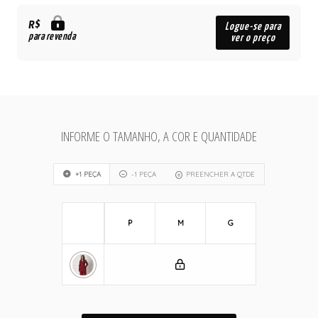
R$
Logue-se para
para revenda
ver o preço
INFORME O TAMANHO, A COR E QUANTIDADE
+1 PEÇA
-1 PEÇA
PREENCHER A QTDE
P
M
G