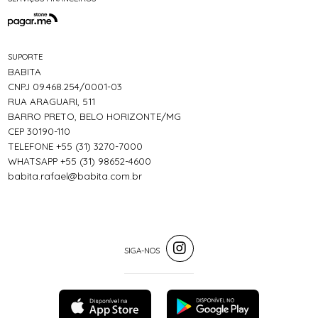
SUPORTE
BABITA
CNPJ 09.468.254/0001-03
RUA ARAGUARI, 511
BARRO PRETO, BELO HORIZONTE/MG
CEP 30190-110
TELEFONE +55 (31) 3270-7000
WHATSAPP +55 (31) 98652-4600
babita.rafael@babita.com.br