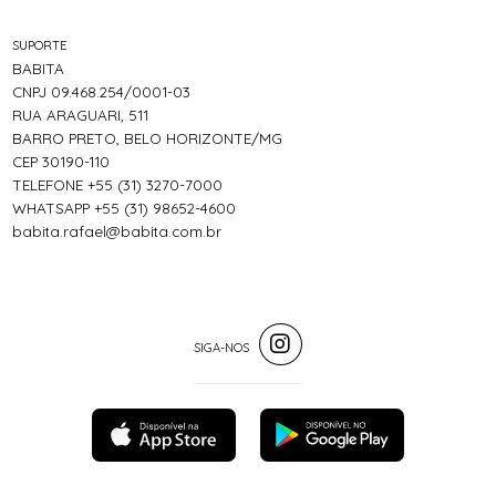
SUPORTE
BABITA
CNPJ 09.468.254/0001-03
RUA ARAGUARI, 511
BARRO PRETO, BELO HORIZONTE/MG
CEP 30190-110
TELEFONE +55 (31) 3270-7000
WHATSAPP +55 (31) 98652-4600
babita.rafael@babita.com.br