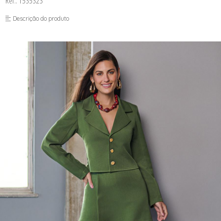
Ref.: 1535323
FUSEA-AGOSTO I-
LONGO-AGOSTO I-
Descrição do produto
MACAC-AGOSTO I-
MACAQ-AGOSTO I-
REGAT-AGOSTO I-
SAIA-AGOSTO I-
SHORT-AGOSTO I-
TOP-AGOSTO I-
VESTI-AGOSTO I-