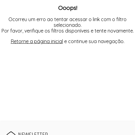
FUSEA-AGOSTO I-
Ooops!
LONGO-AGOSTO I-
MACAC-AGOSTO I-
MACAQ-AGOSTO I-
Ocorreu um erro ao tentar acessar o link com o filtro
REGAT-AGOSTO I-
selecionado.
SAIA-AGOSTO I-
Por favor, verifique os filtros disponíveis e tente novamente.
SHORT-AGOSTO I-
TOP-AGOSTO I-
Retorne a página inicial
e continue sua navegação.
VESTI-AGOSTO I-
NEWSLETTER