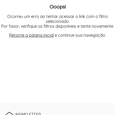
FUSEA-AGOSTO I-
Ooops!
LONGO-AGOSTO I-
MACAC-AGOSTO I-
MACAQ-AGOSTO I-
Ocorreu um erro ao tentar acessar o link com o filtro
REGAT-AGOSTO I-
selecionado.
SAIA-AGOSTO I-
Por favor, verifique os filtros disponíveis e tente novamente.
SHORT-AGOSTO I-
TOP-AGOSTO I-
Retorne a página inicial
e continue sua navegação.
VESTI-AGOSTO I-
NEWSLETTER