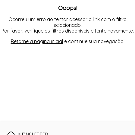
FUSEA-AGOSTO I-
Ooops!
LONGO-AGOSTO I-
MACAC-AGOSTO I-
MACAQ-AGOSTO I-
Ocorreu um erro ao tentar acessar o link com o filtro
REGAT-AGOSTO I-
selecionado.
SAIA-AGOSTO I-
Por favor, verifique os filtros disponíveis e tente novamente.
SHORT-AGOSTO I-
TOP-AGOSTO I-
Retorne a página inicial
e continue sua navegação.
VESTI-AGOSTO I-
NEWSLETTER