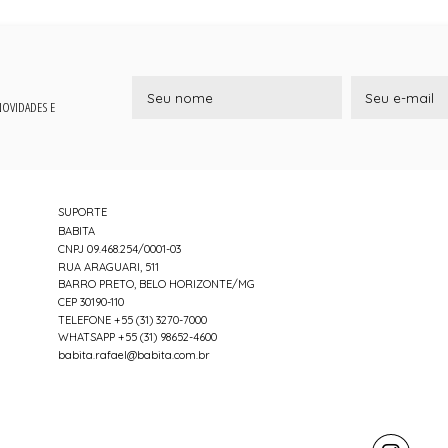
 NOVIDADES E
SUPORTE
BABITA
CNPJ 09.468.254/0001-03
RUA ARAGUARI, 511
BARRO PRETO, BELO HORIZONTE/MG
CEP 30190-110
TELEFONE +55 (31) 3270-7000
WHATSAPP +55 (31) 98652-4600
babita.rafael@babita.com.br