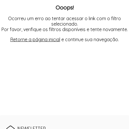
FUSEA-AGOSTO I-
Ooops!
LONGO-AGOSTO I-
MACAC-AGOSTO I-
MACAQ-AGOSTO I-
Ocorreu um erro ao tentar acessar o link com o filtro
REGAT-AGOSTO I-
selecionado.
SAIA-AGOSTO I-
Por favor, verifique os filtros disponíveis e tente novamente.
SHORT-AGOSTO I-
TOP-AGOSTO I-
Retorne a página inicial
e continue sua navegação.
VESTI-AGOSTO I-
NEWSLETTER