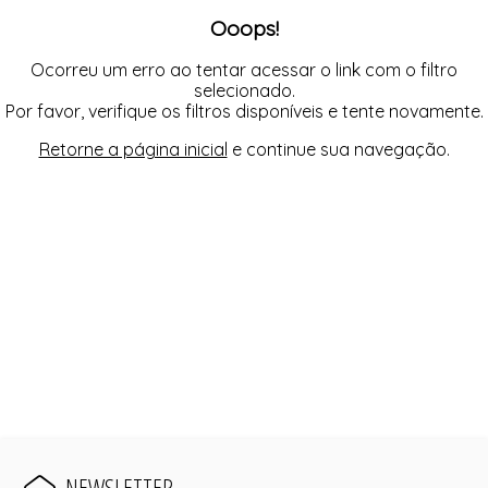
FUSEA-AGOSTO I-
Ooops!
LONGO-AGOSTO I-
MACAC-AGOSTO I-
MACAQ-AGOSTO I-
Ocorreu um erro ao tentar acessar o link com o filtro
REGAT-AGOSTO I-
selecionado.
SAIA-AGOSTO I-
Por favor, verifique os filtros disponíveis e tente novamente.
SHORT-AGOSTO I-
TOP-AGOSTO I-
Retorne a página inicial
e continue sua navegação.
VESTI-AGOSTO I-
NEWSLETTER