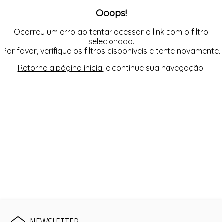
FUSEA-AGOSTO I-
Ooops!
LONGO-AGOSTO I-
MACAC-AGOSTO I-
MACAQ-AGOSTO I-
Ocorreu um erro ao tentar acessar o link com o filtro
REGAT-AGOSTO I-
selecionado.
SAIA-AGOSTO I-
Por favor, verifique os filtros disponíveis e tente novamente.
SHORT-AGOSTO I-
TOP-AGOSTO I-
Retorne a página inicial
e continue sua navegação.
VESTI-AGOSTO I-
NEWSLETTER