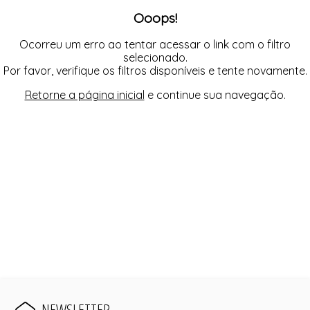
FUSEA-AGOSTO I-
Ooops!
LONGO-AGOSTO I-
MACAC-AGOSTO I-
MACAQ-AGOSTO I-
Ocorreu um erro ao tentar acessar o link com o filtro
REGAT-AGOSTO I-
selecionado.
SAIA-AGOSTO I-
Por favor, verifique os filtros disponíveis e tente novamente.
SHORT-AGOSTO I-
TOP-AGOSTO I-
Retorne a página inicial
e continue sua navegação.
VESTI-AGOSTO I-
NEWSLETTER