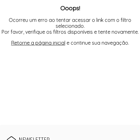
FUSEA-AGOSTO I-
Ooops!
LONGO-AGOSTO I-
MACAC-AGOSTO I-
MACAQ-AGOSTO I-
Ocorreu um erro ao tentar acessar o link com o filtro
REGAT-AGOSTO I-
selecionado.
SAIA-AGOSTO I-
Por favor, verifique os filtros disponíveis e tente novamente.
SHORT-AGOSTO I-
TOP-AGOSTO I-
Retorne a página inicial
e continue sua navegação.
VESTI-AGOSTO I-
NEWSLETTER