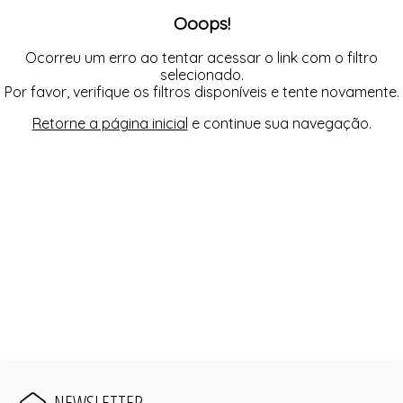
FUSEA-AGOSTO I-
Ooops!
LONGO-AGOSTO I-
MACAC-AGOSTO I-
MACAQ-AGOSTO I-
Ocorreu um erro ao tentar acessar o link com o filtro
REGAT-AGOSTO I-
selecionado.
SAIA-AGOSTO I-
Por favor, verifique os filtros disponíveis e tente novamente.
SHORT-AGOSTO I-
TOP-AGOSTO I-
Retorne a página inicial
e continue sua navegação.
VESTI-AGOSTO I-
NEWSLETTER