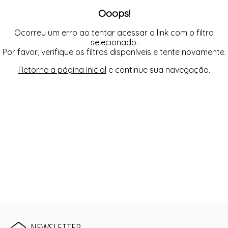
FUSEA-AGOSTO I-
Ooops!
LONGO-AGOSTO I-
MACAC-AGOSTO I-
MACAQ-AGOSTO I-
Ocorreu um erro ao tentar acessar o link com o filtro
REGAT-AGOSTO I-
selecionado.
SAIA-AGOSTO I-
Por favor, verifique os filtros disponíveis e tente novamente.
SHORT-AGOSTO I-
TOP-AGOSTO I-
Retorne a página inicial
e continue sua navegação.
VESTI-AGOSTO I-
NEWSLETTER