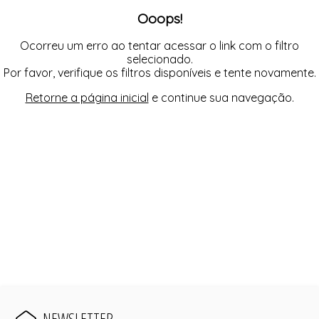
FUSEA-AGOSTO I-
Ooops!
LONGO-AGOSTO I-
MACAC-AGOSTO I-
MACAQ-AGOSTO I-
Ocorreu um erro ao tentar acessar o link com o filtro
REGAT-AGOSTO I-
selecionado.
SAIA-AGOSTO I-
Por favor, verifique os filtros disponíveis e tente novamente.
SHORT-AGOSTO I-
TOP-AGOSTO I-
Retorne a página inicial
e continue sua navegação.
VESTI-AGOSTO I-
NEWSLETTER