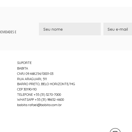
 NOVIDADES E
SUPORTE
BABITA
CNPJ 09.468.254/0001-03
RUA ARAGUARI, 511
BARRO PRETO, BELO HORIZONTE/MG
CEP 30190-110
TELEFONE +55 (31) 3270-7000
WHATSAPP +55 (31) 98652-4600
babita.rafael@babita.com.br