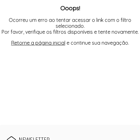
FUSEA-AGOSTO I-
Ooops!
LONGO-AGOSTO I-
MACAC-AGOSTO I-
MACAQ-AGOSTO I-
Ocorreu um erro ao tentar acessar o link com o filtro
REGAT-AGOSTO I-
selecionado.
SAIA-AGOSTO I-
Por favor, verifique os filtros disponíveis e tente novamente.
SHORT-AGOSTO I-
TOP-AGOSTO I-
Retorne a página inicial
e continue sua navegação.
VESTI-AGOSTO I-
NEWSLETTER