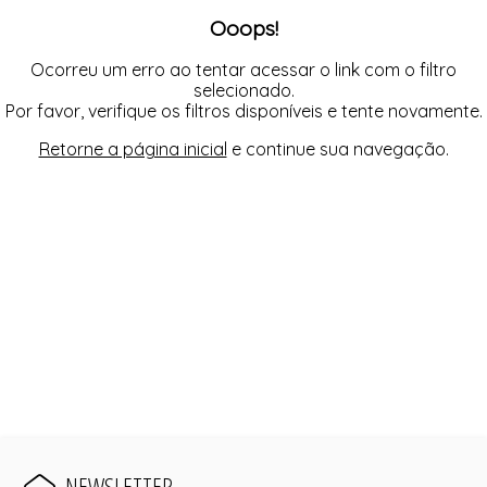
FUSEA-AGOSTO I-
Ooops!
LONGO-AGOSTO I-
MACAC-AGOSTO I-
MACAQ-AGOSTO I-
Ocorreu um erro ao tentar acessar o link com o filtro
REGAT-AGOSTO I-
selecionado.
SAIA-AGOSTO I-
Por favor, verifique os filtros disponíveis e tente novamente.
SHORT-AGOSTO I-
TOP-AGOSTO I-
Retorne a página inicial
e continue sua navegação.
VESTI-AGOSTO I-
NEWSLETTER