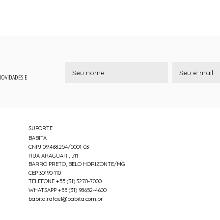
 NOVIDADES E
SUPORTE
BABITA
CNPJ 09.468.254/0001-03
RUA ARAGUARI, 511
BARRO PRETO, BELO HORIZONTE/MG
CEP 30190-110
TELEFONE +55 (31) 3270-7000
WHATSAPP +55 (31) 98652-4600
babita.rafael@babita.com.br