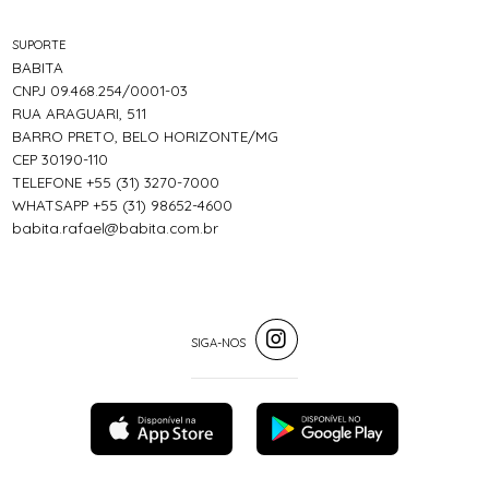
SUPORTE
BABITA
CNPJ 09.468.254/0001-03
RUA ARAGUARI, 511
BARRO PRETO, BELO HORIZONTE/MG
CEP 30190-110
TELEFONE +55 (31) 3270-7000
WHATSAPP +55 (31) 98652-4600
babita.rafael@babita.com.br