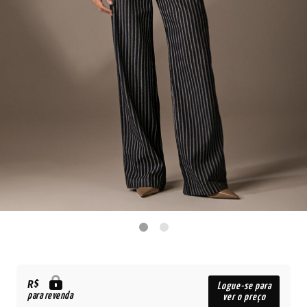
R$
Logue-se para
para revenda
ver o preço