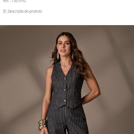
Ref.: 1583992
FUSEA-AGOSTO I-
LONGO-AGOSTO I-
Descrição do produto
MACAC-AGOSTO I-
MACAQ-AGOSTO I-
REGAT-AGOSTO I-
SAIA-AGOSTO I-
SHORT-AGOSTO I-
TOP-AGOSTO I-
VESTI-AGOSTO I-