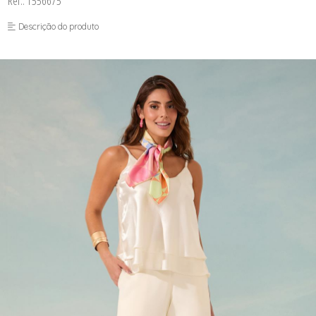
Ref.: 1556675
FUSEA-AGOSTO I-
LONGO-AGOSTO I-
Descrição do produto
MACAC-AGOSTO I-
MACAQ-AGOSTO I-
REGAT-AGOSTO I-
SAIA-AGOSTO I-
SHORT-AGOSTO I-
TOP-AGOSTO I-
VESTI-AGOSTO I-