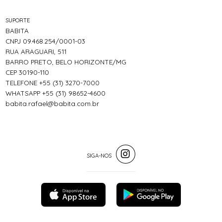
SUPORTE
BABITA
CNPJ 09.468.254/0001-03
RUA ARAGUARI, 511
BARRO PRETO, BELO HORIZONTE/MG
CEP 30190-110
TELEFONE +55 (31) 3270-7000
WHATSAPP +55 (31) 98652-4600
babita.rafael@babita.com.br