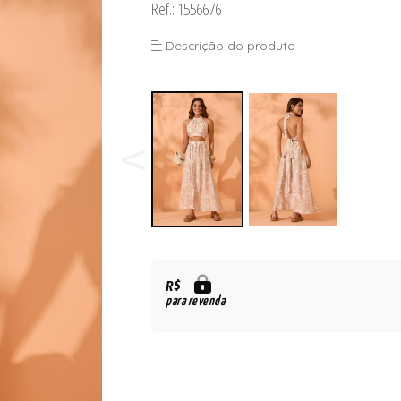
Ref.: 1556676
Descrição do produto
R$
para revenda