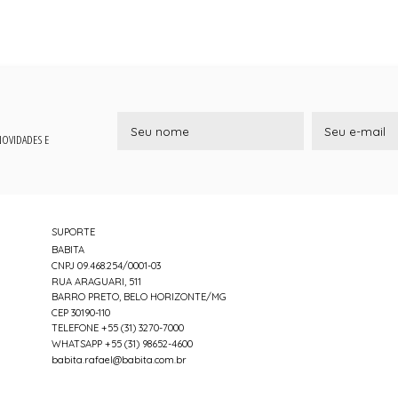
 NOVIDADES E
SUPORTE
BABITA
CNPJ 09.468.254/0001-03
RUA ARAGUARI, 511
BARRO PRETO, BELO HORIZONTE/MG
CEP 30190-110
TELEFONE +55 (31) 3270-7000
WHATSAPP +55 (31) 98652-4600
babita.rafael@babita.com.br