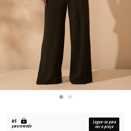
R$
Logue-se para
para revenda
ver o preço