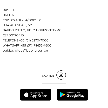
SUPORTE
BABITA
CNPJ 09.468.254/0001-03
RUA ARAGUARI, 511
BARRO PRETO, BELO HORIZONTE/MG
CEP 30190-110
TELEFONE +55 (31) 3270-7000
WHATSAPP +55 (31) 98652-4600
babita.rafael@babita.com.br