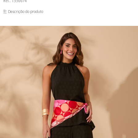
Ref.: 1556674
FUSEA-AGOSTO I-
LONGO-AGOSTO I-
Descrição do produto
MACAC-AGOSTO I-
MACAQ-AGOSTO I-
REGAT-AGOSTO I-
SAIA-AGOSTO I-
SHORT-AGOSTO I-
TOP-AGOSTO I-
VESTI-AGOSTO I-