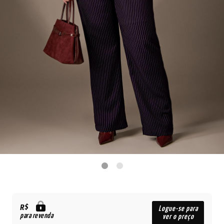
R$
Logue-se para
para revenda
ver o preço