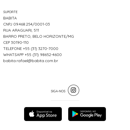
SUPORTE
BABITA
CNPJ 09.468.254/0001-03
RUA ARAGUARI, 511
BARRO PRETO, BELO HORIZONTE/MG
CEP 30190-110
TELEFONE +55 (31) 3270-7000
WHATSAPP +55 (31) 98652-4600
babita.rafael@babita.com.br