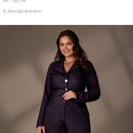
Ref.: 1582594
FUSEA-AGOSTO I-
LONGO-AGOSTO I-
Descrição do produto
MACAC-AGOSTO I-
MACAQ-AGOSTO I-
REGAT-AGOSTO I-
SAIA-AGOSTO I-
SHORT-AGOSTO I-
TOP-AGOSTO I-
VESTI-AGOSTO I-