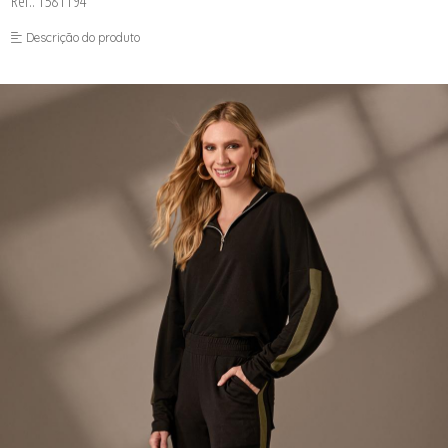
Ref.: 1581194
FUSEA-AGOSTO I-
LONGO-AGOSTO I-
Descrição do produto
MACAC-AGOSTO I-
MACAQ-AGOSTO I-
REGAT-AGOSTO I-
SAIA-AGOSTO I-
SHORT-AGOSTO I-
TOP-AGOSTO I-
VESTI-AGOSTO I-