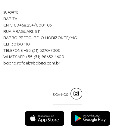
SUPORTE
BABITA
CNPJ 09.468.254/0001-03
RUA ARAGUARI, 511
BARRO PRETO, BELO HORIZONTE/MG
CEP 30190-110
TELEFONE +55 (31) 3270-7000
WHATSAPP +55 (31) 98652-4600
babita.rafael@babita.com.br