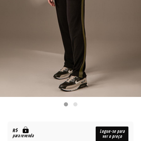
R$
Logue-se para
para revenda
ver o preço