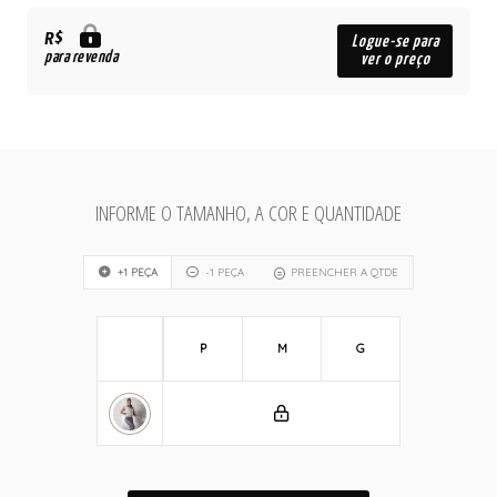
R$
Logue-se para
para revenda
ver o preço
INFORME O TAMANHO, A COR E QUANTIDADE
+1 PEÇA
-1 PEÇA
PREENCHER A QTDE
P
M
G