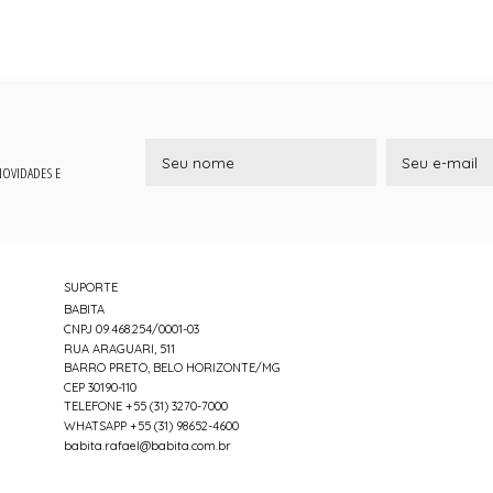
 NOVIDADES E
SUPORTE
BABITA
CNPJ 09.468.254/0001-03
RUA ARAGUARI, 511
BARRO PRETO, BELO HORIZONTE/MG
CEP 30190-110
TELEFONE +55 (31) 3270-7000
WHATSAPP +55 (31) 98652-4600
babita.rafael@babita.com.br