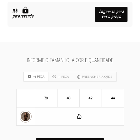
R$
Logue-se para
para revenda
ver o preço
INFORME O TAMANHO, A COR E QUANTIDADE
+1 PEÇA
-1 PEÇA
PREENCHER A QTDE
38
40
42
44