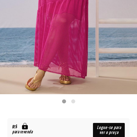
R$
Logue-se para
para revenda
ver o preço