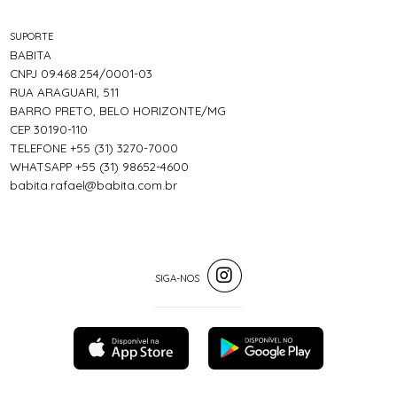
SUPORTE
BABITA
CNPJ 09.468.254/0001-03
RUA ARAGUARI, 511
BARRO PRETO, BELO HORIZONTE/MG
CEP 30190-110
TELEFONE +55 (31) 3270-7000
WHATSAPP +55 (31) 98652-4600
babita.rafael@babita.com.br