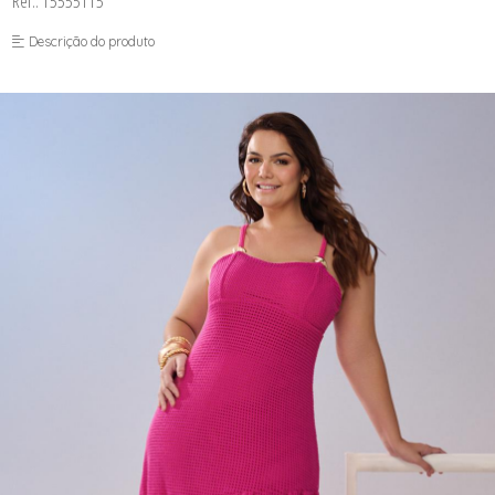
Ref.: 15555115
FUSEA-AGOSTO I-
LONGO-AGOSTO I-
Descrição do produto
MACAC-AGOSTO I-
MACAQ-AGOSTO I-
REGAT-AGOSTO I-
SAIA-AGOSTO I-
SHORT-AGOSTO I-
TOP-AGOSTO I-
VESTI-AGOSTO I-