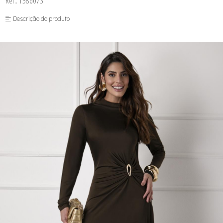
Ref.: 1586073
FUSEA-AGOSTO I-
LONGO-AGOSTO I-
Descrição do produto
MACAC-AGOSTO I-
MACAQ-AGOSTO I-
REGAT-AGOSTO I-
SAIA-AGOSTO I-
SHORT-AGOSTO I-
TOP-AGOSTO I-
VESTI-AGOSTO I-