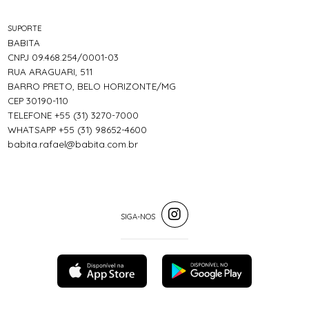
SUPORTE
BABITA
CNPJ 09.468.254/0001-03
RUA ARAGUARI, 511
BARRO PRETO, BELO HORIZONTE/MG
CEP 30190-110
TELEFONE +55 (31) 3270-7000
WHATSAPP +55 (31) 98652-4600
babita.rafael@babita.com.br