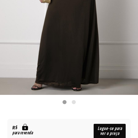
R$
Logue-se para
para revenda
ver o preço