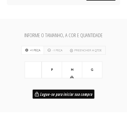
INFORME O TAMANHO, A COR E QUANTIDADE
+1 PEÇA
-1 PEÇA
PREENCHER A QTDE
P
M
G
Logue-se para iniciar sua compra