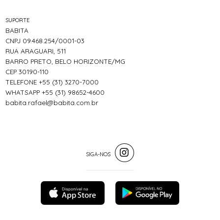
SUPORTE
BABITA
CNPJ 09.468.254/0001-03
RUA ARAGUARI, 511
BARRO PRETO, BELO HORIZONTE/MG
CEP 30190-110
TELEFONE +55 (31) 3270-7000
WHATSAPP +55 (31) 98652-4600
babita.rafael@babita.com.br