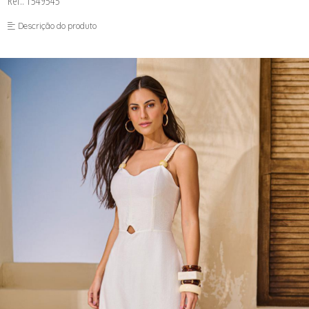
Ref.: 1549545
FUSEA-AGOSTO I-
LONGO-AGOSTO I-
Descrição do produto
MACAC-AGOSTO I-
MACAQ-AGOSTO I-
REGAT-AGOSTO I-
SAIA-AGOSTO I-
SHORT-AGOSTO I-
TOP-AGOSTO I-
VESTI-AGOSTO I-